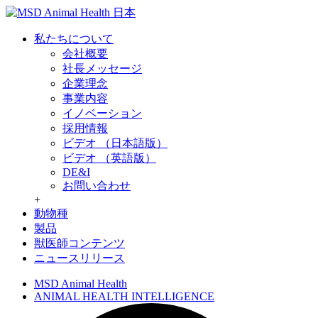
私たちについて
会社概要
社長メッセージ
企業理念
事業内容
イノベーション
採用情報
ビデオ （日本語版）
ビデオ （英語版）
DE&I
お問い合わせ
+
動物種
製品
獣医師コンテンツ
ニュースリリース
MSD Animal Health
ANIMAL HEALTH INTELLIGENCE